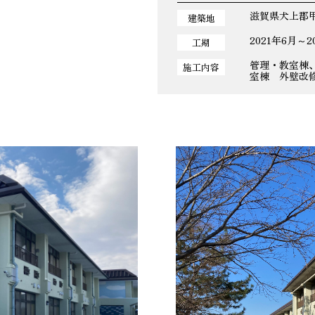
滋賀県犬上郡
建築地
2021年6月～2
工期
管理・教室棟
施工内容
室棟 外壁改