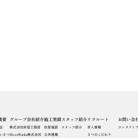
概要
グループ会社紹介
施工実績
スタッフ紹介
リクルート
お問い合
念
株式会社材信工務店
住居施設
スタッフ紹介
求人情報
コンタクト
いさつ
NoveWorks株式会社
公共建築
３つのこだわり